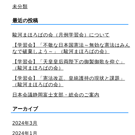
未分類
最近の投稿
駿河まほろばの会（月例学習会）について
【学習会】「不敬な日本国憲法～無効な憲法はみん
なで破棄しよう～」（駿河まほろばの会）
【学習会】「天皇皇后両陛下の御製御歌を仰ぐ」
（駿河まほろばの会）
【学習会】「憲法改正、皇統護持の現状と課題」
（駿河まほろばの会）
日本会議静岡富士支部・総会のご案内
アーカイブ
2024年3月
2024年1月