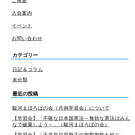
ご挨拶
入会案内
イベント
お問い合わせ
カテゴリー
日記＆コラム
未分類
最近の投稿
駿河まほろばの会（月例学習会）について
【学習会】「不敬な日本国憲法～無効な憲法はみん
なで破棄しよう～」（駿河まほろばの会）
【学習会】「天皇皇后両陛下の御製御歌を仰ぐ」