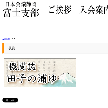
ホーム
>
>
aa