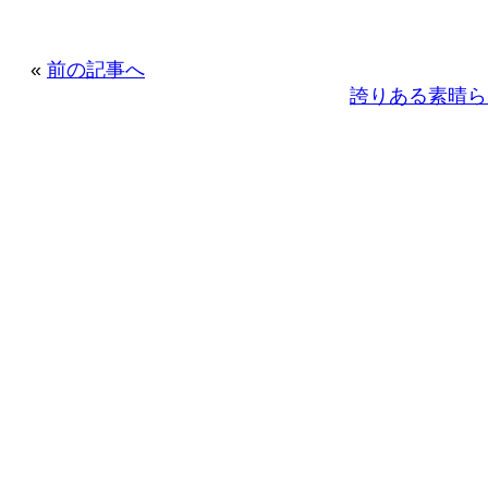
«
前の記事へ
誇りある素晴ら