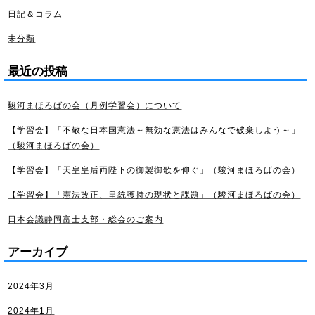
日記＆コラム
未分類
最近の投稿
駿河まほろばの会（月例学習会）について
【学習会】「不敬な日本国憲法～無効な憲法はみんなで破棄しよう～」
（駿河まほろばの会）
【学習会】「天皇皇后両陛下の御製御歌を仰ぐ」（駿河まほろばの会）
【学習会】「憲法改正、皇統護持の現状と課題」（駿河まほろばの会）
日本会議静岡富士支部・総会のご案内
アーカイブ
2024年3月
2024年1月